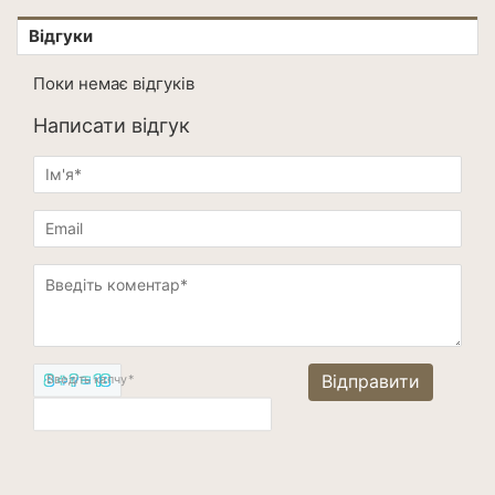
Відгуки
Поки немає відгуків
Написати відгук
8 + ? = 18
Введіть капчу*