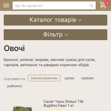
0
Каталог товарів
Фільтр
Овочі
Броколі, шпинат, морква, овочеві суміші для супів,
гарнірів, запіканок та швидких корисних обідів.
замовчуванням
ціною
назвою
Сортувати по:
рейтингу
Салат Чука /Хіяші/ ТМ
ФудФестівал 1 кг