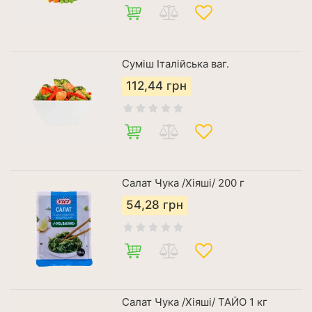
Суміш Італійська ваг.
112,44
грн
Салат Чука /Хіяші/ 200 г
54,28
грн
Салат Чука /Хіяші/ ТАЙО 1 кг