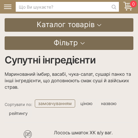
0
Каталог товарів
Фільтр
Супутні інгредієнти
Маринований імбир, васабі, чука-салат, сушарі панко та
інші інгредієнти, що доповнюють смак суші й азійських
страв.
замовчуванням
ціною
назвою
Сортувати по:
рейтингу
Лосось шматок ХК в/у ваг.