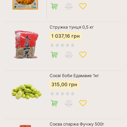
Стружка тунця 0,5 кг
1 037,16
грн
Соєві боби Едамаме 1кг
315,00
грн
Соєва спаржа Фучжу 500г