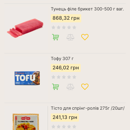
Тунець філе брикет 300-500 г ваг.
868,32
грн
Тофу 307 г
246,02
грн
Тісто для спрінг-ролів 275г /20шт/
241,13
грн