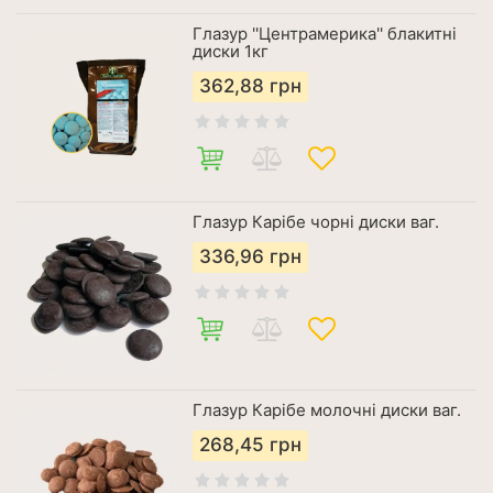
Глазур ''Центрамерика'' блакитні
диски 1кг
362,88
грн
Глазур Карібе чорні диски ваг.
336,96
грн
Глазур Карібе молочні диски ваг.
268,45
грн