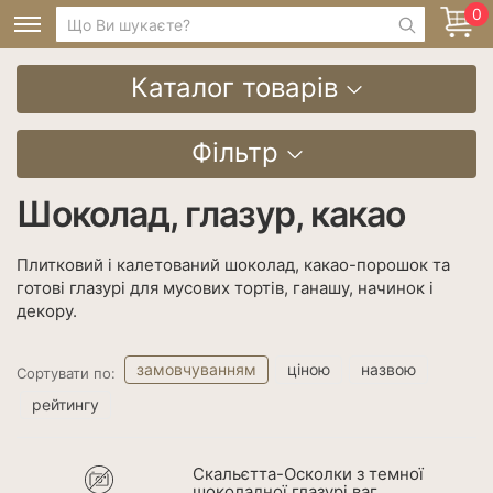
0
Каталог товарів
Фільтр
Шоколад, глазур, какао
Плитковий і калетований шоколад, какао-порошок та
готові глазурі для мусових тортів, ганашу, начинок і
декору.
замовчуванням
ціною
назвою
Сортувати по:
рейтингу
Скальєтта-Осколки з темної
шоколадної глазурі ваг.