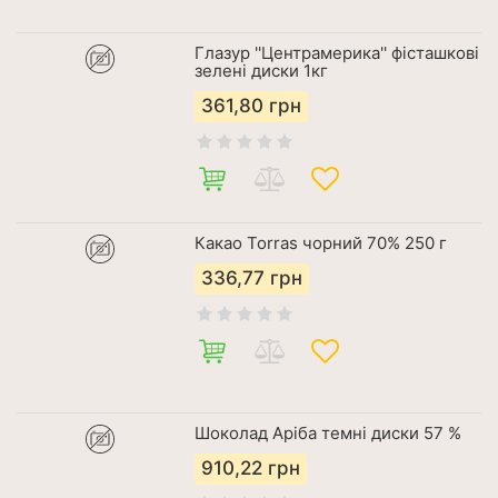
Глазур ''Центрамерика'' фісташкові
зелені диски 1кг
361,80
грн
Какао Torras чорний 70% 250 г
336,77
грн
Шоколад Аріба темні диски 57 %
910,22
грн