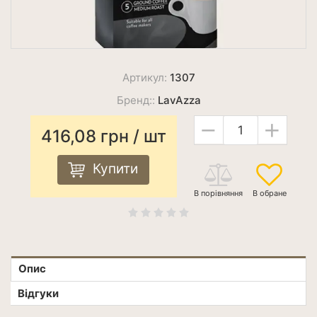
Артикул:
1307
Бренд::
LavAzza
−
+
416,08
грн
/ шт
Купити
Опис
Відгуки