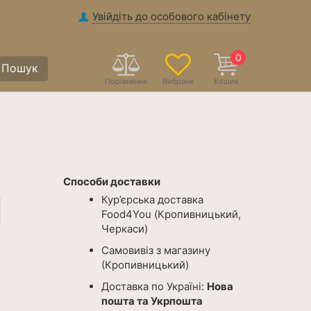
Увійдіть до особового кабінету
0
Пошук
Порівняння
Вибране
Кошик
Способи доставки
Кур’єрська доставка
Food4You (Кропивницький,
Черкаси)
Самовивіз з магазину
(Кропивницький)
Доставка по Україні:
Нова
пошта та Укрпошта