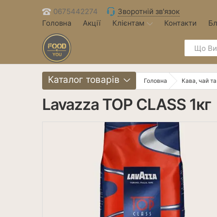
0675442274
Зворотній зв'язок
Головна
Акції
Клієнтам
Контакти
Бл
Каталог товарів
Головна
Кава, чай та
Lavazza ТОР CLASS 1кг