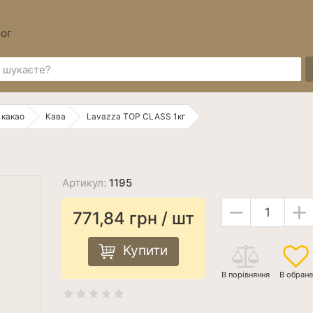
ог
 какао
Кава
Lavazza ТОР CLASS 1кг
Артикул:
1195
−
+
771,84
грн
/ шт
Купити