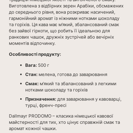
Виготовлена з відбірних зерен Арабіки, обсмажених
до середнього рівня, вона розкриває насичений,
гармонійний аромат із ніжними нотками шоколаду
та горіхів. Ця кава має м’який, збалансований смак
без зайвої гіркоти, що робить її ідеальною для
ранкових чашок, дружніх зустрічей або вечірніх
моментів відпочинку.
Особливості продукту:
Вага:
500 г
Стан:
мелена, готова до заварювання
Смак:
м’який та збалансований з легкими
нотками шоколаду та горіхів
Призначення:
для заварювання у кавоварці,
турці, френч-пресі
Dallmayr PRODOMO – класика німецької кавової
майстерності для тих, хто цінує справжній смак та
аромат кожної чашки.