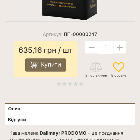
Артикул:
ПП-00000247
−
+
635,16
грн
/ шт
Купити
Опис
Відгуки
Кава мелена
Dallmayr PRODOMO
– це поєднання
традицій німецької якості та витонченого смаку.