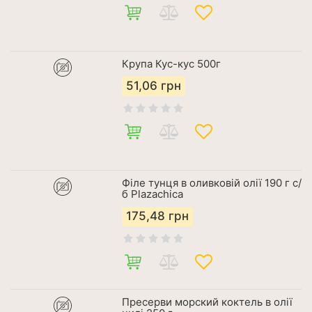
Крупа Кус-кус 500г
51,06
грн
Філе тунця в оливковій олії 190 г с/
б Рlazachica
175,48
грн
Пресерви морский коктель в олії