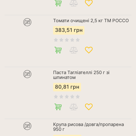
Томати очищені 2,5 кг ТМ РОССО
383,51
грн
Паста Тагліателлі 250 г зі
шпинатом
80,81
грн
Крупа рисова /довга/пропарена
950 г