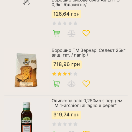
0,9кг /блакитне/
126,64
грн
Борошно ТМ Зернарі Селект 25кг
вищ. гат. / папір /
718,96
грн
Оливкова олія 0,250мл з перцем
ТМ "Farchioni all'aglio e peper"
319,74
грн