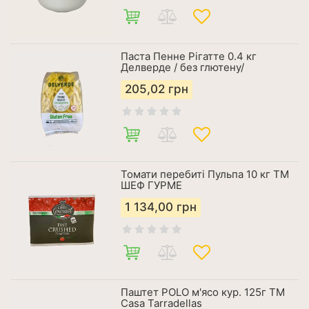
Паста Пенне Рігатте 0.4 кг
Делверде / без глютену/
205,02
грн
Томати перебиті Пульпа 10 кг ТМ
ШЕФ ГУРМЕ
1 134,00
грн
Паштет POLO м'ясо кур. 125г ТМ
Casa Tarradellas