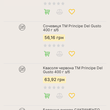
Сочевиця ТМ Principe Del Gusto
400 г з/б
56,16
грн
Квасоля червона ТМ Principe Del
Gusto 400 г з/б
63,92
грн
Борошно рисове САКРАМЕНТО