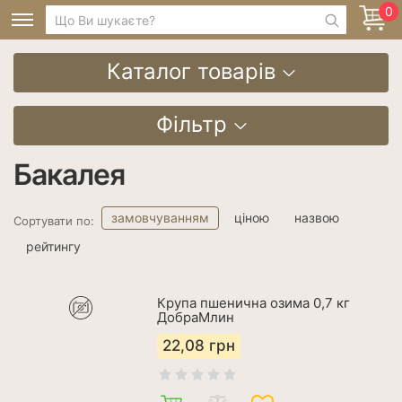
0
Каталог товарів
Фільтр
Бакалея
замовчуванням
ціною
назвою
Сортувати по:
рейтингу
Крупа пшенична озима 0,7 кг
ДобраМлин
22,08
грн