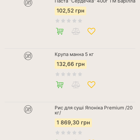
Паста ''Сердечка'' 400г ТМ Барілла
102,52
грн
Крупа манна 5 кг
132,66
грн
Рис для суші Японіка Premium /20
кг/
1 869,30
грн