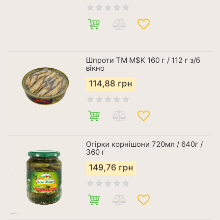
Шпроти ТМ М$K 160 г / 112 г з/б
вікно
114,88
грн
Огірки корнішони 720мл / 640г /
360 г
149,76
грн