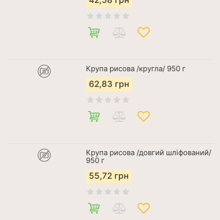
42,58
грн
Крупа рисова /кругла/ 950 г
62,83
грн
Крупа рисова /довгий шліфований/
950 г
55,72
грн