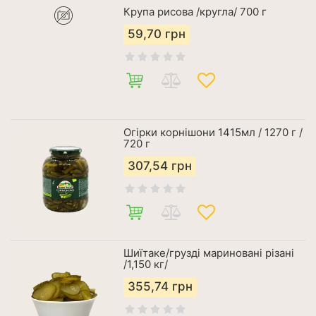
Крупа рисова /кругла/ 700 г
59,70
грн
Огірки корнішони 1415мл / 1270 г /
720 г
307,54
грн
Шиїтаке/грузді мариновані різані
/1,150 кг/
355,74
грн